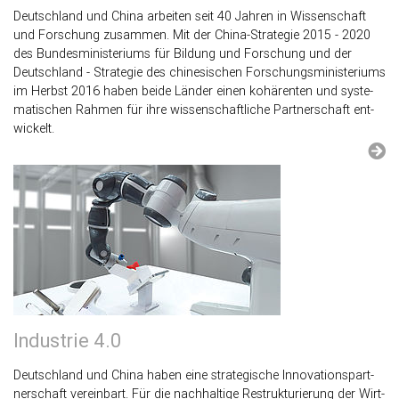
Deutsch­land und China ar­bei­ten seit 40 Jah­ren in Wis­sen­schaft
und For­schung zu­sam­men. Mit der Chi­na-Stra­te­gie 2015 - 2020
des Bun­des­mi­nis­te­ri­ums für Bil­dung und For­schung und der
Deutsch­land - Stra­te­gie des chi­ne­si­schen For­schungs­mi­nis­te­ri­ums
im Herbst 2016 haben beide Län­der einen ko­hä­ren­ten und sys­te­
ma­ti­schen Rah­men für ihre wis­sen­schaft­li­che Part­ner­schaft ent­
wi­ckelt.
In­dus­trie 4.0
Deutsch­land und China haben eine stra­te­gi­sche In­no­va­ti­ons­part­
ner­schaft ver­ein­bart. Für die nach­hal­ti­ge Re­struk­tu­rie­rung der Wirt­