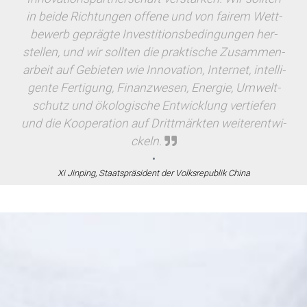
in beide Rich­tun­gen of­fe­ne und von fai­rem Wett­
be­werb ge­präg­te In­ves­ti­ti­ons­be­din­gun­gen her­
stel­len, und wir soll­ten die prak­ti­sche Zu­sam­men­
ar­beit auf Ge­bie­ten wie In­no­va­ti­on, In­ter­net, in­tel­li­
gen­te Fer­ti­gung, Fi­nanz­we­sen, En­er­gie, Um­welt­
schutz und öko­lo­gi­sche Ent­wick­lung ver­tie­fen
und die Ko­ope­ra­ti­on auf Dritt­märk­ten wei­ter­ent­wi­
ckeln.
Xi Jin­ping, Staats­prä­si­dent der Volks­re­pu­blik China