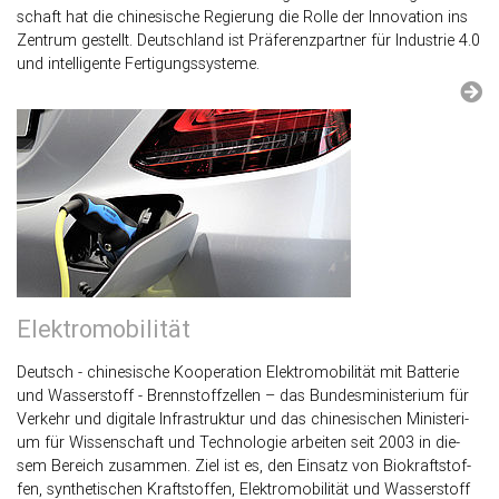
schaft hat die chi­ne­si­sche Re­gie­rung die Rolle der In­no­va­ti­on ins
Zen­trum ge­stellt. Deutsch­land ist Prä­fe­renz­part­ner für In­dus­trie 4.0
und in­tel­li­gen­te Fer­ti­gungs­sys­te­me.
Elek­tro­mo­bi­li­tät
Deutsch - chi­ne­si­sche Ko­ope­ra­ti­on Elek­tro­mo­bi­li­tät mit Bat­te­rie
und Was­ser­stoff - Brenn­stoff­zel­len – das Bun­des­mi­nis­te­ri­um für
Ver­kehr und di­gi­ta­le In­fra­struk­tur und das chi­ne­si­schen Mi­nis­te­ri­
um für Wis­sen­schaft und Tech­no­lo­gie ar­bei­ten seit 2003 in die­
sem Be­reich zu­sam­men. Ziel ist es, den Ein­satz von Bio­kraft­stof­
fen, syn­the­ti­schen Kraft­stof­fen, Elek­tro­mo­bi­li­tät und Was­ser­stoff