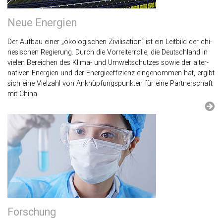
Neue En­er­gi­en
Der Auf­bau einer „öko­lo­gi­schen Zi­vi­li­sa­ti­on“ ist ein Leit­bild der chi­
ne­si­schen Re­gie­rung. Durch die Vor­rei­ter­rol­le, die Deutsch­land in
vie­len Be­rei­chen des Kli­ma- und Um­welt­schut­zes sowie der al­ter­
na­ti­ven En­er­gi­en und der En­er­gie­ef­fi­zi­enz ein­ge­nom­men hat, er­gibt
sich eine Viel­zahl von An­knüp­fungs­punk­ten für eine Part­ner­schaft
mit China.
For­schung