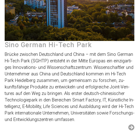
Sino Ger­man Hi-Tech Park
Brü­cke zwi­schen Deutsch­land und China – mit dem Sino Ger­man
Hi-Tech Park (SGHTP) ent­steht in der Mitte Eu­ro­pas ein ein­zig­ar­ti­
ges In­no­va­tions- und Wis­sen­schafts­zen­trum. Wis­sen­schaft­ler und
Un­ter­neh­mer aus China und Deutsch­land kom­men im Hi-Tech
Park Hei­del­berg zu­sam­men, um ge­mein­sam zu for­schen, zu­
kunfts­fä­hi­ge Pro­duk­te zu ent­wi­ckeln und er­folg­rei­che Joint-Ven­
tures auf den Weg zu brin­gen. Als ers­ter deutsch-chi­ne­si­scher
Tech­no­lo­gie­park in den Be­rei­chen Smart Fac­to­ry, IT, Künst­li­che In­
tel­li­genz, E-Mo­bi­li­ty, Life Sci­en­ces und Aus­bil­dung wird der Hi-Tech
Park in­ter­na­tio­na­le Un­ter­neh­men, Uni­ver­si­tä­ten sowie For­schungs-
und Ent­wick­lungs­zen­tren um­fas­sen.