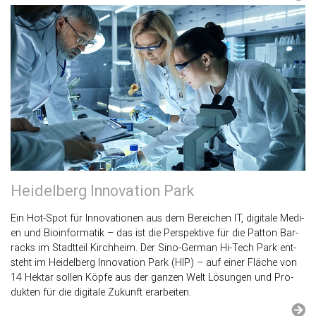
Hei­del­berg In­no­va­ti­on Park
Ein Hot-Spot für In­no­va­tio­nen aus dem Be­rei­chen IT, di­gi­ta­le Me­di­
en und Bio­in­for­ma­tik – das ist die Per­spek­ti­ve für die Pat­ton Bar­
racks im Stadt­teil Kirch­heim. Der Si­no-Ger­man Hi-Tech Park ent­
steht im Hei­del­berg In­no­va­ti­on Park (HIP) – auf einer Flä­che von
14 Hekt­ar sol­len Köpfe aus der gan­zen Welt Lö­sun­gen und Pro­
duk­ten für die di­gi­ta­le Zu­kunft er­ar­bei­ten.