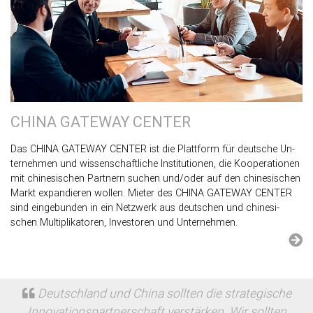
CHINA GATE­WAY CEN­TER
Das CHINA GATE­WAY CEN­TER ist die Platt­form für deut­sche Un­
ter­neh­men und wis­sen­schaft­li­che In­sti­tu­tio­nen, die Ko­ope­ra­tio­nen
mit chi­ne­si­schen Part­nern su­chen und/oder auf den chi­ne­si­schen
Markt ex­pan­die­ren wol­len. Mie­ter des CHINA GATE­WAY CEN­TER
sind ein­ge­bun­den in ein Netz­werk aus deut­schen und chi­ne­si­
schen Mul­ti­pli­ka­to­ren, In­ves­to­ren und Un­ter­neh­men.
Deutsch­land und China soll­ten die stra­te­gi­sche
In­no­va­ti­ons­part­ner­schaft ver­stär­ken. Wir soll­ten