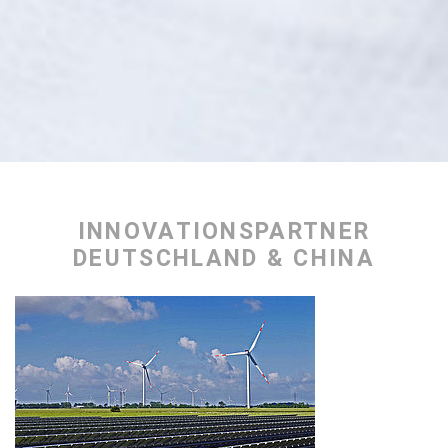
IN­NO­VA­TI­ONS­PART­NER
DEUTSCH­LAND & CHINA