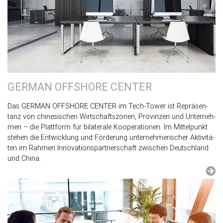
GER­MAN OFF­SHORE CEN­TER
Das GER­MAN OFF­SHORE CEN­TER im Tech-Tower ist Re­prä­sen­
tanz von chi­ne­si­schen Wirt­schafts­zo­nen, Pro­vin­zen und Un­ter­neh­
men – die Platt­form für bi­la­te­ra­le Ko­ope­ra­tio­nen. Im Mit­tel­punkt
ste­hen die Ent­wick­lung und För­de­rung un­ter­neh­me­ri­scher Ak­ti­vi­tä­
ten im Rah­men In­no­va­ti­ons­part­ner­schaft zwi­schen Deutsch­land
und China.